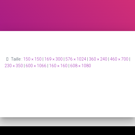
Taille :
150 × 150
|
169 × 300
|
576 × 1024
|
360 × 240
|
460 × 700
|
230 × 350
|
600 × 1066
|
160 × 160
|
608 × 1080